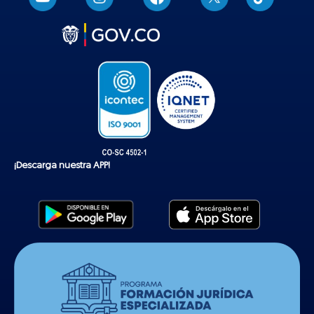
i
k
t
o
k
¡Descarga nuestra APP!