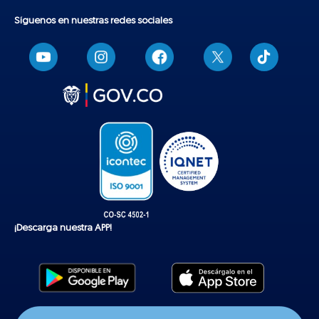
Síguenos en nuestras redes sociales
T
i
k
t
o
k
¡Descarga nuestra APP!