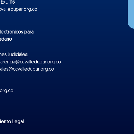
Ext. 116
valledupar.org.co
lectr
ónicos
para
dadano
es Judiciales:
parencia@ccvalledupar.org.co
ciales@ccvalledupar.org.co
org.co
miento Legal