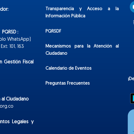
Transparencia y Acceso a la
dor:
Información Pública
PQRSDF
n PQRSD :
Solo WhatsApp)
Mecanismos para la Atención al
xt: 101, 163
Ciudadano
n Gestión Fiscal
Calendario de Eventos
¡D
Preguntas Frecuentes
 al Ciudadano
org.co
untos Legales y