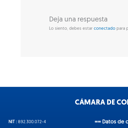
Deja una respuesta
Lo siento, debes estar
conectado
para p
CÁMARA DE COM
== Datos de 
NIT :
892.300.072-4