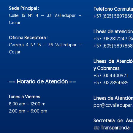
Sede Principal :
Teléfono Conmuta
Calle 15 N° 4 – 33 Valledupar –
+57 (605) 5897868
Cesar
Líneas de atenció
Oficina Receptora :
+57 3182817247 (
Carrera 4 N° 15 – 36 Valledupar –
+57 (605) 5897868 E
Cesar
Líneas de Atenció
y Cobranzas:
+57 3104400971
== Horario de Atención ==
+57 3122894689
Lunes a Viernes
Líneas de Atención
8:00 am – 12:00 m
pqr@ccvalledupar.
2:00 pm – 6:00 pm
Secretaría de As
de Transparencia