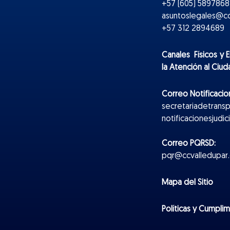
+57 (605) 5897868 
asuntoslegales@cc
+57 312 2894689
Canales Físicos y
E
la Atención al Ciu
Correo Notificacion
secretariadetrans
notificacionesjudi
Correo PQRSD:
pqr@ccvalledupar.
Mapa del Sitio
Políticas y Cumpli