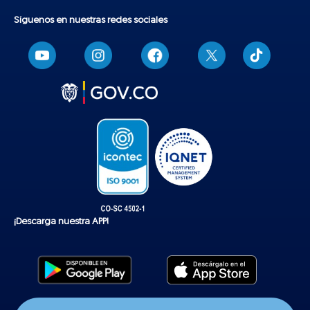
Síguenos en nuestras redes sociales
T
i
k
t
o
k
¡Descarga nuestra APP!