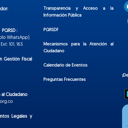
Transparencia y Acceso a la
dor:
Información Pública
PQRSDF
n PQRSD :
Solo WhatsApp)
Mecanismos para la Atención al
xt: 101, 163
Ciudadano
n Gestión Fiscal
Calendario de Eventos
¡D
Preguntas Frecuentes
 al Ciudadano
org.co
untos Legales y