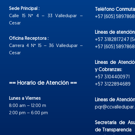
Sede Principal :
Teléfono Conmuta
Calle 15 N° 4 – 33 Valledupar –
+57 (605) 5897868
Cesar
Líneas de atenció
Oficina Receptora :
+57 3182817247 (
Carrera 4 N° 15 – 36 Valledupar –
+57 (605) 5897868 E
Cesar
Líneas de Atenció
y Cobranzas:
+57 3104400971
== Horario de Atención ==
+57 3122894689
Lunes a Viernes
Líneas de Atención
8:00 am – 12:00 m
pqr@ccvalledupar.
2:00 pm – 6:00 pm
Secretaría de As
de Transparencia