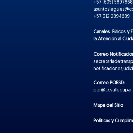
+57 (605) 5897868 
asuntoslegales@cc
+57 312 2894689
Canales Físicos y
E
la Atención al Ciu
Correo Notificacion
secretariadetrans
notificacionesjudi
Correo PQRSD:
pqr@ccvalledupar.
Mapa del Sitio
Políticas y Cumpli