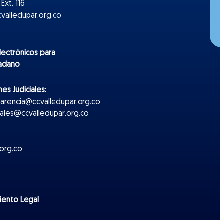
Ext. 116
valledupar.org.co
lectr
ónicos
para
dadano
es Judiciales:
parencia@ccvalledupar.org.co
ciales@ccvalledupar.org.co
org.co
miento Legal