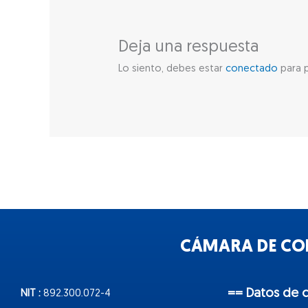
Deja una respuesta
Lo siento, debes estar
conectado
para p
CÁMARA DE COM
== Datos de 
NIT :
892.300.072-4