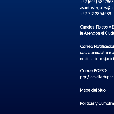
+57 (605) 5897868 
asuntoslegales@cc
+57 312 2894689
Canales Físicos y
E
la Atención al Ciu
Correo Notificacion
secretariadetrans
notificacionesjudi
Correo PQRSD:
pqr@ccvalledupar.
Mapa del Sitio
Políticas y Cumpli