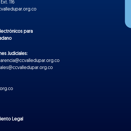
Ext. 116
valledupar.org.co
lectr
ónicos
para
dadano
es Judiciales:
parencia@ccvalledupar.org.co
ciales@ccvalledupar.org.co
org.co
miento Legal