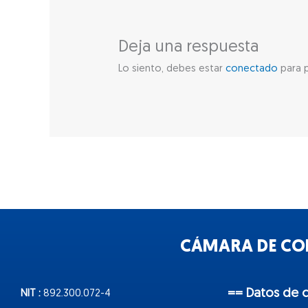
Deja una respuesta
Lo siento, debes estar
conectado
para p
CÁMARA DE COM
== Datos de 
NIT :
892.300.072-4