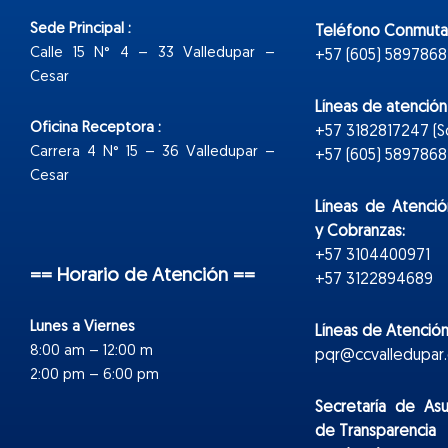
Sede Principal :
Teléfono Conmuta
Calle 15 N° 4 – 33 Valledupar –
+57 (605) 5897868
Cesar
Líneas de atenció
Oficina Receptora :
+57 3182817247 (
Carrera 4 N° 15 – 36 Valledupar –
+57 (605) 5897868 E
Cesar
Líneas de Atenció
y Cobranzas:
+57 3104400971
== Horario de Atención ==
+57 3122894689
Lunes a Viernes
Líneas de Atención
8:00 am – 12:00 m
pqr@ccvalledupar.
2:00 pm – 6:00 pm
Secretaría de As
de Transparencia