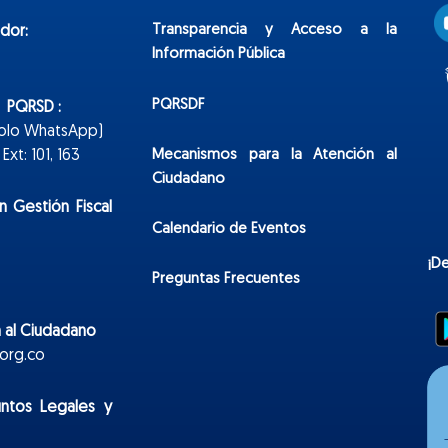
Transparencia y Acceso a la
dor:
Información Pública
PQRSDF
n PQRSD :
Solo WhatsApp)
Mecanismos para la Atención al
xt: 101, 163
Ciudadano
n Gestión Fiscal
Calendario de Eventos
¡D
Preguntas Frecuentes
 al Ciudadano
org.co
untos Legales y