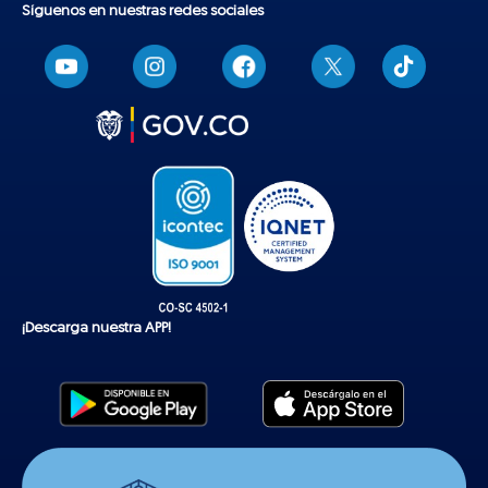
Síguenos en nuestras redes sociales
T
i
k
t
o
k
¡Descarga nuestra APP!