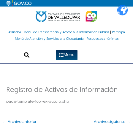
Ir
al
contenido
Afiliados
|
Menú de Transparencia y Acceso a la Información Pública
|
Participa
Menú de Atención y Servicios a la Ciudadanía
|
Respuestas anónimas
Menú
Registro de Activos de Información
page-template-1col-ex-autdio.php
←
Archivo anterior
Archivo siguiente
→