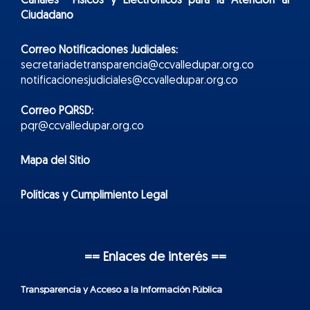
Canales Físicos y
Electr
ónicos
para la Atención al
Ciudadano
Correo Notificaciones Judiciales:
secretariadetransparencia@ccvalledupar.org.co
notificacionesjudiciales@ccvalledupar.org.co
Correo PQRSD:
pqr@ccvalledupar.org.co
Mapa del Sitio
Políticas y Cumplimiento Legal
== Enlaces de interés ==
Transparencia y Acceso a la Información Pública