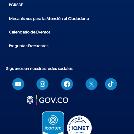
PQRSDF
Mecanismos para la Atención al Ciudadano
Calendario de Eventos
Preguntas Frecuentes
Síguenos en nuestras redes sociales
T
i
k
t
o
k