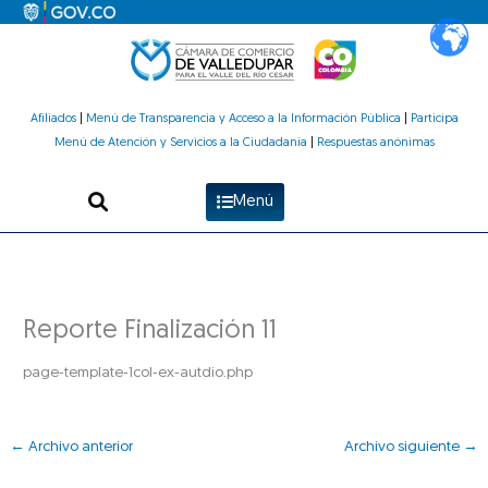
Ir
al
contenido
Afiliados
|
Menú de Transparencia y Acceso a la Información Pública
|
Participa
Menú de Atención y Servicios a la Ciudadanía
|
Respuestas anónimas
Menú
Reporte Finalización 11
page-template-1col-ex-autdio.php
←
Archivo anterior
Archivo siguiente
→