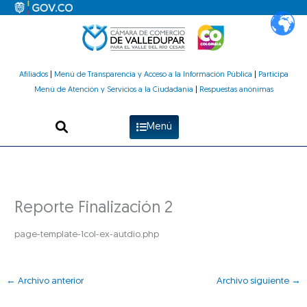
Ir
al
contenido
Afiliados
|
Menú de Transparencia y Acceso a la Información Pública
|
Participa
Menú de Atención y Servicios a la Ciudadanía
|
Respuestas anónimas
Menú
Reporte Finalización 2
page-template-1col-ex-autdio.php
←
Archivo anterior
Archivo siguiente
→