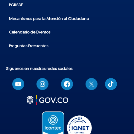
PQRSDF
Mecanismos para la Atención al Ciudadano
Calendario de Eventos
Preguntas Frecuentes
Síguenos en nuestras redes sociales
T
i
k
t
o
k