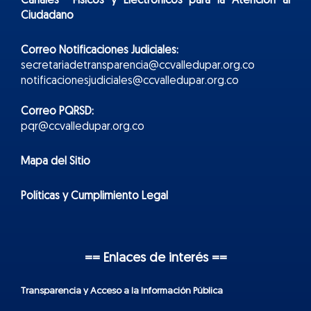
Canales Físicos y
Electr
ónicos
para la Atención al
Ciudadano
Correo Notificaciones Judiciales:
secretariadetransparencia@ccvalledupar.org.co
notificacionesjudiciales@ccvalledupar.org.co
Correo PQRSD:
pqr@ccvalledupar.org.co
Mapa del Sitio
Políticas y Cumplimiento Legal
== Enlaces de interés ==
Transparencia y Acceso a la Información Pública