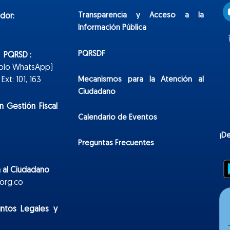
Transparencia y Acceso a la
dor:
Información Pública
PQRSDF
n PQRSD :
Solo WhatsApp)
Mecanismos para la Atención al
xt: 101, 163
Ciudadano
n Gestión Fiscal
Calendario de Eventos
¡D
Preguntas Frecuentes
 al Ciudadano
org.co
untos Legales y