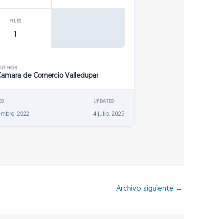
FILES
1
AUTHOR
Camara de Comercio Valledupar
ED
UPDATED
embre, 2022
4 julio, 2025
Archivo siguiente
→