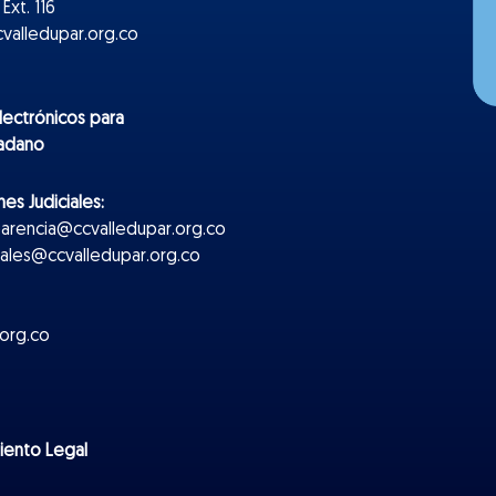
Ext. 116
valledupar.org.co
lectr
ónicos
para
dadano
es Judiciales:
parencia@ccvalledupar.org.co
ciales@ccvalledupar.org.co
org.co
miento Legal