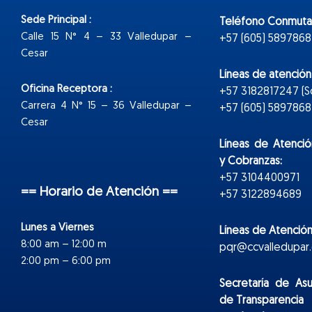
Sede Principal :
Teléfono Conmuta
Calle 15 N° 4 – 33 Valledupar –
+57 (605) 5897868
Cesar
Líneas de atenció
Oficina Receptora :
+57 3182817247 (
Carrera 4 N° 15 – 36 Valledupar –
+57 (605) 5897868 E
Cesar
Líneas de Atenció
y Cobranzas:
+57 3104400971
== Horario de Atención ==
+57 3122894689
Lunes a Viernes
Líneas de Atención
8:00 am – 12:00 m
pqr@ccvalledupar.
2:00 pm – 6:00 pm
Secretaría de As
de Transparencia