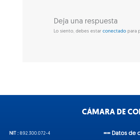
Deja una respuesta
Lo siento, debes estar
conectado
para p
CÁMARA DE COM
== Datos de 
NIT :
892.300.072-4