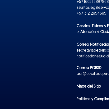
+57 (605) 5897868 
asuntoslegales@cc
+57 312 2894689
Canales Físicos y
E
la Atención al Ciu
Correo Notificacion
secretariadetrans
notificacionesjudi
Correo PQRSD:
pqr@ccvalledupar.
Mapa del Sitio
Políticas y Cumpli