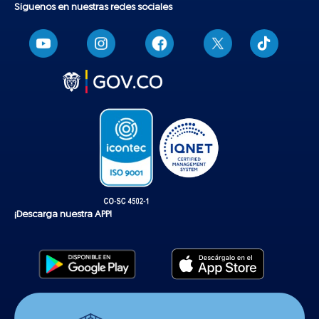
Síguenos en nuestras redes sociales
T
i
k
t
o
k
¡Descarga nuestra APP!