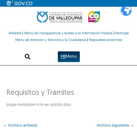
Ir
al
contenido
Afiliados
|
Menú de Transparencia y Acceso a la Información Pública
|
Participa
Menú de Atención y Servicios a la Ciudadanía
|
Respuestas anónimas
Menú
Requisitos y Trámites
page-template-1col-ex-autdio.php
←
Archivo anterior
Archivo siguiente
→