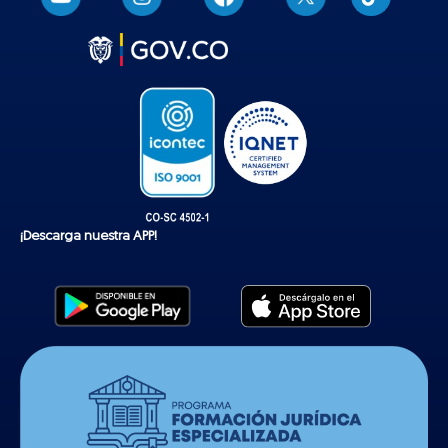
i
k
t
o
k
¡Descarga nuestra APP!