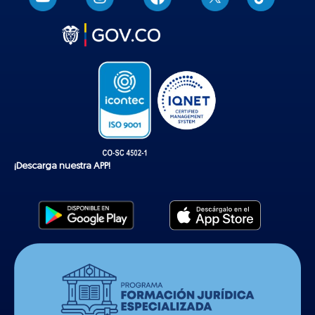
i
k
t
o
k
¡Descarga nuestra APP!