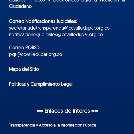
Canales Físicos y
Electr
ónicos
para la Atención al
Ciudadano
Correo Notificaciones Judiciales:
secretariadetransparencia@ccvalledupar.org.co
notificacionesjudiciales@ccvalledupar.org.co
Correo PQRSD:
pqr@ccvalledupar.org.co
Mapa del Sitio
Políticas y Cumplimiento Legal
== Enlaces de interés ==
Transparencia y Acceso a la Información Pública