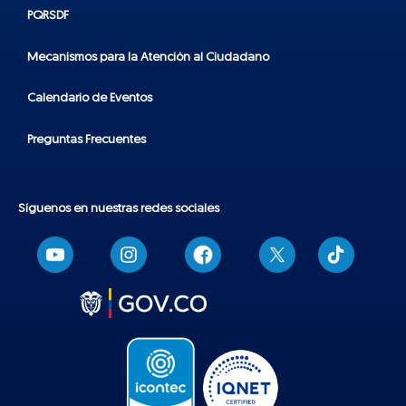
PQRSDF
Mecanismos para la Atención al Ciudadano
Calendario de Eventos
Preguntas Frecuentes
Síguenos en nuestras redes sociales
T
i
k
t
o
k