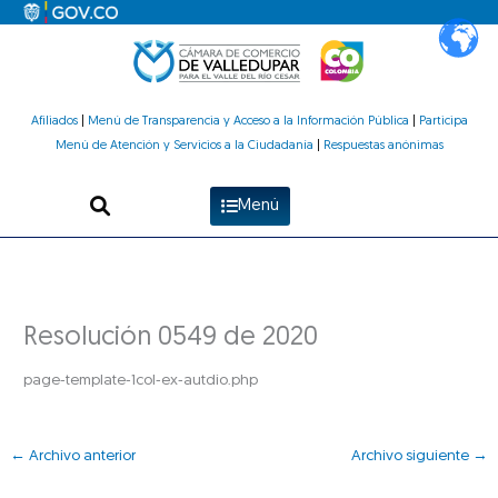
Ir
al
contenido
Afiliados
|
Menú de Transparencia y Acceso a la Información Pública
|
Participa
Menú de Atención y Servicios a la Ciudadanía
|
Respuestas anónimas
Menú
Resolución 0549 de 2020
page-template-1col-ex-autdio.php
←
Archivo anterior
Archivo siguiente
→