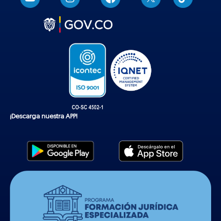
i
k
t
o
k
¡Descarga nuestra APP!