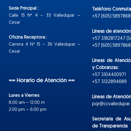
Sede Principal :
Teléfono Conmuta
Calle 15 N° 4 – 33 Valledupar –
+57 (605) 5897868
Cesar
Líneas de atenció
Oficina Receptora :
+57 3182817247 (
Carrera 4 N° 15 – 36 Valledupar –
+57 (605) 5897868 E
Cesar
Líneas de Atenció
y Cobranzas:
+57 3104400971
== Horario de Atención ==
+57 3122894689
Lunes a Viernes
Líneas de Atención
8:00 am – 12:00 m
pqr@ccvalledupar.
2:00 pm – 6:00 pm
Secretaría de As
de Transparencia