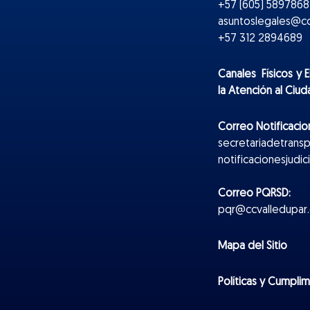
+57 (605) 5897868 
asuntoslegales@cc
+57 312 2894689
Canales Físicos y
E
la Atención al Ciu
Correo Notificacion
secretariadetrans
notificacionesjudi
Correo PQRSD:
pqr@ccvalledupar.
Mapa del Sitio
Políticas y Cumpli