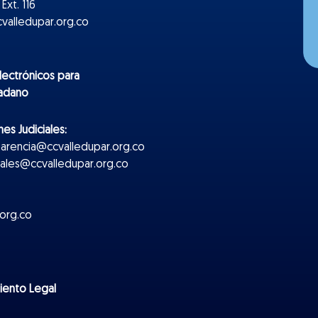
Ext. 116
valledupar.org.co
lectr
ónicos
para
dadano
es Judiciales:
parencia@ccvalledupar.org.co
ciales@ccvalledupar.org.co
org.co
miento Legal