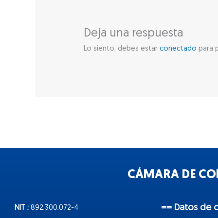
Deja una respuesta
Lo siento, debes estar
conectado
para p
CÁMARA DE COM
== Datos de 
NIT :
892.300.072-4