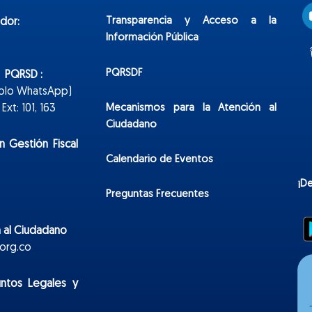
Transparencia y Acceso a la
dor:
Información Pública
PQRSDF
n PQRSD :
Solo WhatsApp)
Mecanismos para la Atención al
xt: 101, 163
Ciudadano
n Gestión Fiscal
Calendario de Eventos
¡D
Preguntas Frecuentes
 al Ciudadano
org.co
untos Legales y