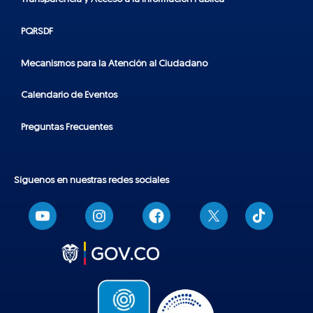
PQRSDF
Mecanismos para la Atención al Ciudadano
Calendario de Eventos
Preguntas Frecuentes
Síguenos en nuestras redes sociales
T
i
k
t
o
k