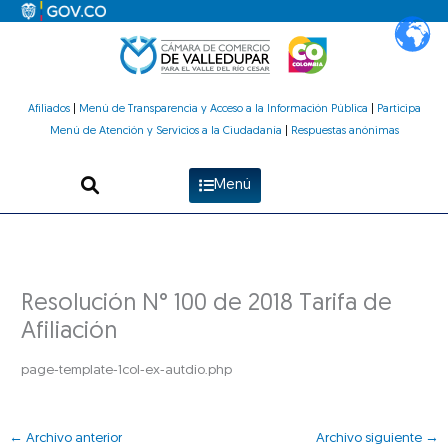
Ir
al
contenido
Afiliados
|
Menú de Transparencia y Acceso a la Información Pública
|
Participa
Menú de Atención y Servicios a la Ciudadanía
|
Respuestas anónimas
Menú
Resolución N° 100 de 2018 Tarifa de
Afiliación
page-template-1col-ex-autdio.php
←
Archivo anterior
Archivo siguiente
→