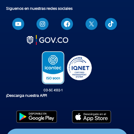
Síguenos en nuestras redes sociales
T
i
k
t
o
k
¡Descarga nuestra APP!