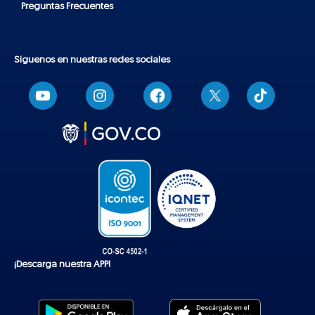
Preguntas Frecuentes
Síguenos en nuestras redes sociales
T
i
k
t
o
k
¡Descarga nuestra APP!