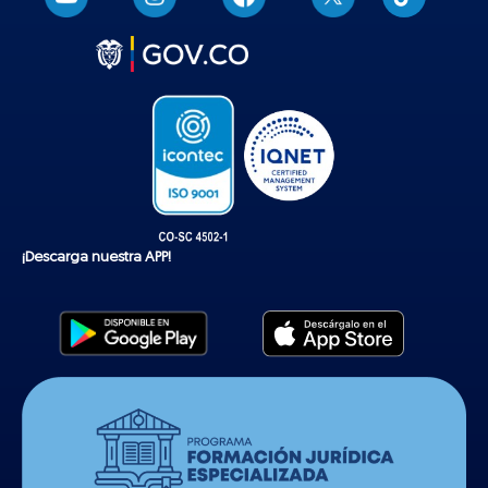
i
k
t
o
k
¡Descarga nuestra APP!