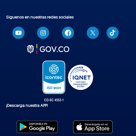
Síguenos en nuestras redes sociales
T
i
k
t
o
k
¡Descarga nuestra APP!