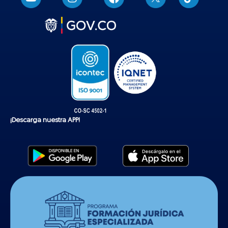
i
k
t
o
k
¡Descarga nuestra APP!