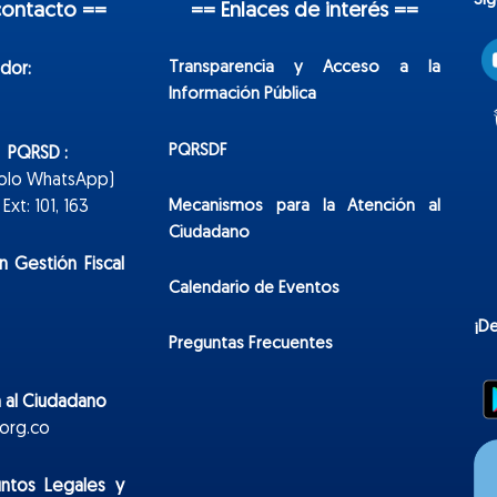
Sí
contacto ==
== Enlaces de interés ==
Transparencia y Acceso a la
dor:
Información Pública
PQRSDF
n PQRSD :
Solo WhatsApp)
Mecanismos para la Atención al
xt: 101, 163
Ciudadano
n Gestión Fiscal
Calendario de Eventos
¡D
Preguntas Frecuentes
 al Ciudadano
org.co
untos Legales y