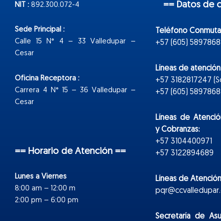
== Datos de 
NIT :
892.300.072-4
Sede Principal :
Teléfono Conmuta
Calle 15 N° 4 – 33 Valledupar –
+57 (605) 5897868
Cesar
Líneas de atenció
Oficina Receptora :
+57 3182817247 (
Carrera 4 N° 15 – 36 Valledupar –
+57 (605) 5897868 E
Cesar
Líneas de Atenció
y Cobranzas:
+57 3104400971
== Horario de Atención ==
+57 3122894689
Lunes a Viernes
Líneas de Atención
8:00 am – 12:00 m
pqr@ccvalledupar.
2:00 pm – 6:00 pm
Secretaría de As