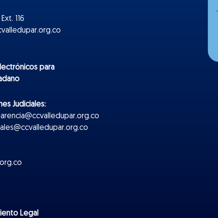
Ext. 116
valledupar.org.co
lectr
ónicos
para
dadano
es Judiciales:
parencia@ccvalledupar.org.co
ciales@ccvalledupar.org.co
org.co
miento Legal