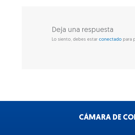
Deja una respuesta
Lo siento, debes estar
conectado
para p
CÁMARA DE COM