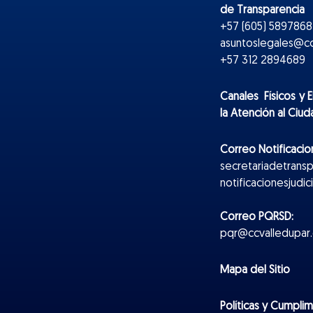
de Transparencia
+57 (605) 5897868 
asuntoslegales@cc
+57 312 2894689
Canales Físicos y
E
la Atención al Ciu
Correo Notificacion
secretariadetrans
notificacionesjudi
Correo PQRSD:
pqr@ccvalledupar.
Mapa del Sitio
Políticas y Cumpli