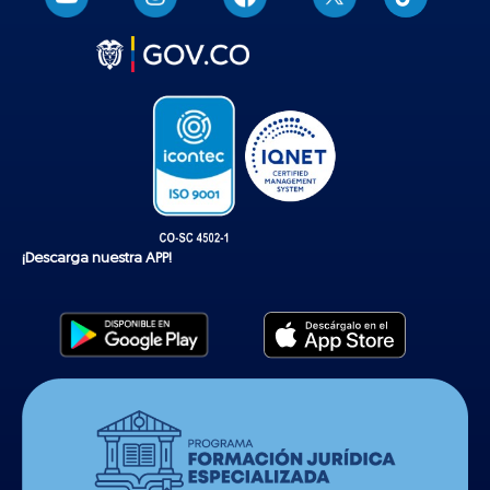
i
k
t
o
k
¡Descarga nuestra APP!