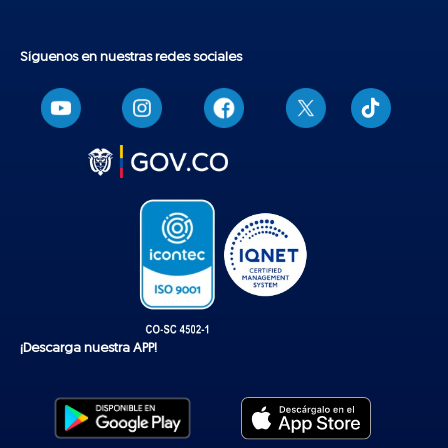
Síguenos en nuestras redes sociales
T
i
k
t
o
k
¡Descarga nuestra APP!