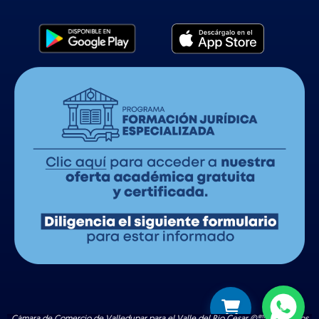
Cámara de Comercio de Valledupar para el Valle del Río Cesar ©®™ | Todos los