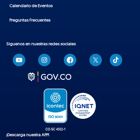
Calendario de Eventos
Preguntas Frecuentes
Síguenos en nuestras redes sociales
T
i
k
t
o
k
¡Descarga nuestra APP!