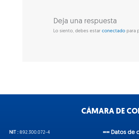
Deja una respuesta
Lo siento, debes estar
conectado
para p
CÁMARA DE COM
== Datos de 
NIT :
892.300.072-4