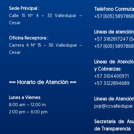
Sede Principal :
Teléfono Conmuta
Calle 15 N° 4 – 33 Valledupar –
+57 (605) 5897868
Cesar
Líneas de atenció
Oficina Receptora :
+57 3182817247 (
Carrera 4 N° 15 – 36 Valledupar –
+57 (605) 5897868 E
Cesar
Líneas de Atenció
y Cobranzas:
+57 3104400971
== Horario de Atención ==
+57 3122894689
Lunes a Viernes
Líneas de Atención
8:00 am – 12:00 m
pqr@ccvalledupar.
2:00 pm – 6:00 pm
Secretaría de As
de Transparencia