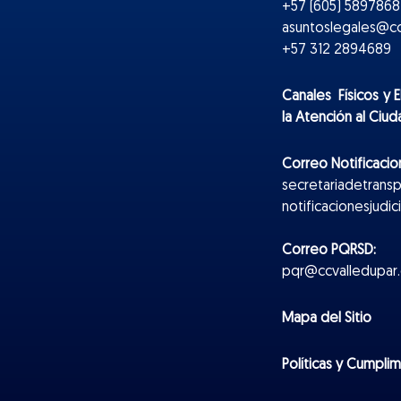
+57 (605) 5897868 
asuntoslegales@cc
+57 312 2894689
Canales Físicos y
E
la Atención al Ciu
Correo Notificacion
secretariadetrans
notificacionesjudi
Correo PQRSD:
pqr@ccvalledupar.
Mapa del Sitio
Políticas y Cumpli