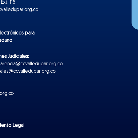
Ext. 116
valledupar.org.co
lectr
ónicos
para
dadano
es Judiciales:
parencia@ccvalledupar.org.co
ciales@ccvalledupar.org.co
org.co
miento Legal