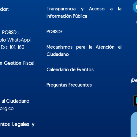
Transparencia y Acceso a la
dor:
Información Pública
PQRSDF
n PQRSD :
Solo WhatsApp)
Mecanismos para la Atención al
xt: 101, 163
Ciudadano
n Gestión Fiscal
Calendario de Eventos
¡D
Preguntas Frecuentes
 al Ciudadano
org.co
untos Legales y