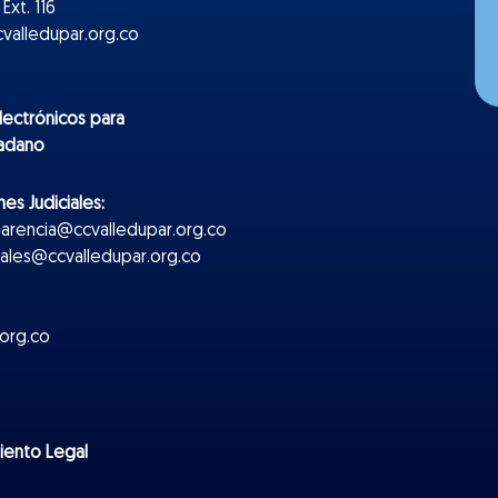
Ext. 116
valledupar.org.co
lectr
ónicos
para
dadano
es Judiciales:
parencia@ccvalledupar.org.co
ciales@ccvalledupar.org.co
org.co
miento Legal