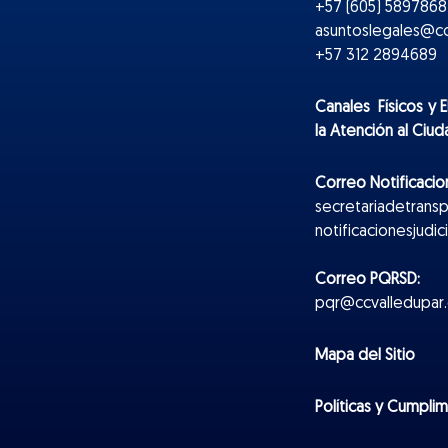
+57 (605) 5897868 
asuntoslegales@cc
+57 312 2894689
Canales Físicos y
E
la Atención al Ciu
Correo Notificacion
secretariadetrans
notificacionesjudi
Correo PQRSD:
pqr@ccvalledupar.
Mapa del Sitio
Políticas y Cumpli