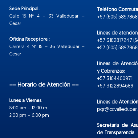
Sede Principal :
Teléfono Conmuta
Calle 15 N° 4 – 33 Valledupar –
+57 (605) 5897868
Cesar
Líneas de atenció
Oficina Receptora :
+57 3182817247 (
Carrera 4 N° 15 – 36 Valledupar –
+57 (605) 5897868 E
Cesar
Líneas de Atenció
y Cobranzas:
+57 3104400971
== Horario de Atención ==
+57 3122894689
Lunes a Viernes
Líneas de Atención
8:00 am – 12:00 m
pqr@ccvalledupar.
2:00 pm – 6:00 pm
Secretaría de As
de Transparencia