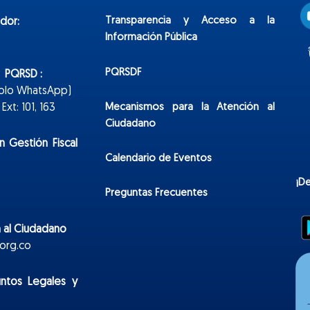
Transparencia y Acceso a la
dor:
Información Pública
PQRSDF
n PQRSD :
Solo WhatsApp)
Mecanismos para la Atención al
xt: 101, 163
Ciudadano
n Gestión Fiscal
Calendario de Eventos
¡D
Preguntas Frecuentes
 al Ciudadano
org.co
untos Legales y