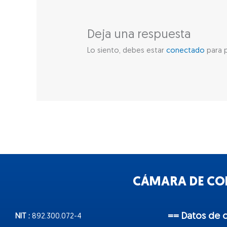
Deja una respuesta
Lo siento, debes estar
conectado
para p
CÁMARA DE COM
== Datos de 
NIT :
892.300.072-4