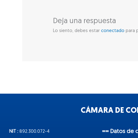
Deja una respuesta
Lo siento, debes estar
conectado
para p
CÁMARA DE COM
== Datos de 
NIT :
892.300.072-4