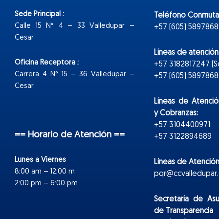
Sede Principal :
Teléfono Conmuta
Calle 15 N° 4 – 33 Valledupar –
+57 (605) 5897868
Cesar
Líneas de atenció
Oficina Receptora :
+57 3182817247 (
Carrera 4 N° 15 – 36 Valledupar –
+57 (605) 5897868 E
Cesar
Líneas de Atenció
y Cobranzas:
+57 3104400971
== Horario de Atención ==
+57 3122894689
Lunes a Viernes
Líneas de Atención
8:00 am – 12:00 m
pqr@ccvalledupar.
2:00 pm – 6:00 pm
Secretaría de As
de Transparencia