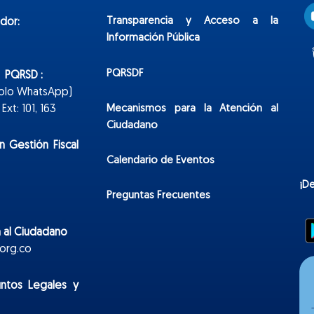
Transparencia y Acceso a la
dor:
Información Pública
PQRSDF
n PQRSD :
Solo WhatsApp)
Mecanismos para la Atención al
xt: 101, 163
Ciudadano
n Gestión Fiscal
Calendario de Eventos
¡D
Preguntas Frecuentes
 al Ciudadano
org.co
untos Legales y