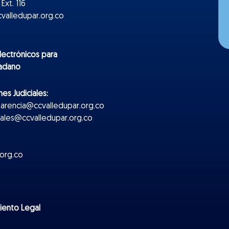
Ext. 116
valledupar.org.co
lectr
ónicos
para
dadano
es Judiciales:
parencia@ccvalledupar.org.co
ciales@ccvalledupar.org.co
org.co
miento Legal