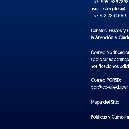
+57 (605) 5897868 
asuntoslegales@cc
+57 312 2894689
Canales Físicos y
E
la Atención al Ciu
Correo Notificacion
secretariadetrans
notificacionesjudi
Correo PQRSD:
pqr@ccvalledupar.
Mapa del Sitio
Políticas y Cumpli