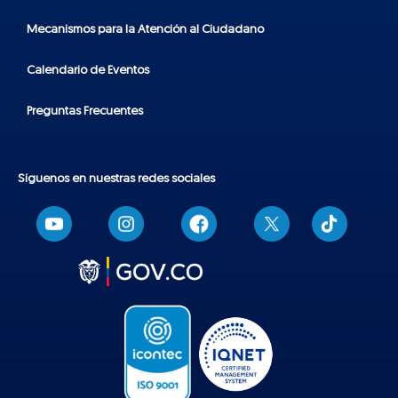
Mecanismos para la Atención al Ciudadano
Calendario de Eventos
Preguntas Frecuentes
Síguenos en nuestras redes sociales
T
i
k
t
o
k