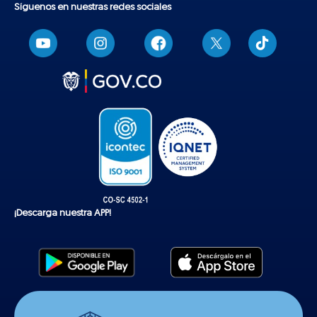
Síguenos en nuestras redes sociales
T
i
k
t
o
k
¡Descarga nuestra APP!