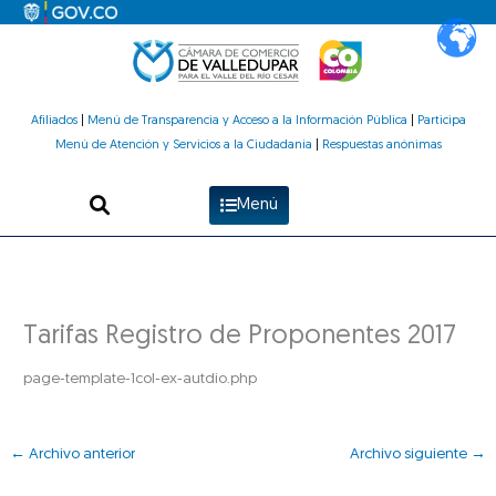
Ir
al
contenido
Afiliados
|
Menú de Transparencia y Acceso a la Información Pública
|
Participa
Menú de Atención y Servicios a la Ciudadanía
|
Respuestas anónimas
Menú
Tarifas Registro de Proponentes 2017
page-template-1col-ex-autdio.php
←
Archivo anterior
Archivo siguiente
→