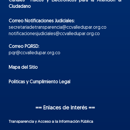
Canales Físicos y
Electr
ónicos
para la Atención al
Ciudadano
Correo Notificaciones Judiciales:
secretariadetransparencia@ccvalledupar.org.co
notificacionesjudiciales@ccvalledupar.org.co
Correo PQRSD:
pqr@ccvalledupar.org.co
Mapa del Sitio
Políticas y Cumplimiento Legal
== Enlaces de interés ==
Transparencia y Acceso a la Información Pública