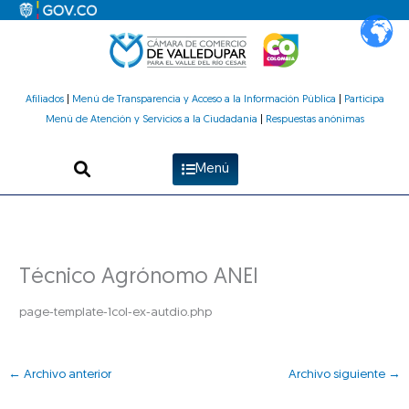
Ir
al
contenido
Afiliados
|
Menú de Transparencia y Acceso a la Información Pública
|
Participa
Menú de Atención y Servicios a la Ciudadanía
|
Respuestas anónimas
Menú
Técnico Agrónomo ANEI
page-template-1col-ex-autdio.php
←
Archivo anterior
Archivo siguiente
→