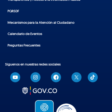
PQRSDF
Mecanismos para la Atención al Ciudadano
Calendario de Eventos
Preguntas Frecuentes
Síguenos en nuestras redes sociales
T
i
k
t
o
k