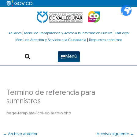
Ir
al
contenido
Afiliados
|
Menú de Transparencia y Acceso a la Información Pública
|
Participa
Menú de Atención y Servicios a la Ciudadanía
|
Respuestas anónimas
Menú
Termino de referencia para
sumnistros
page-template-1col-ex-autdio.php
←
Archivo anterior
Archivo siguiente
→