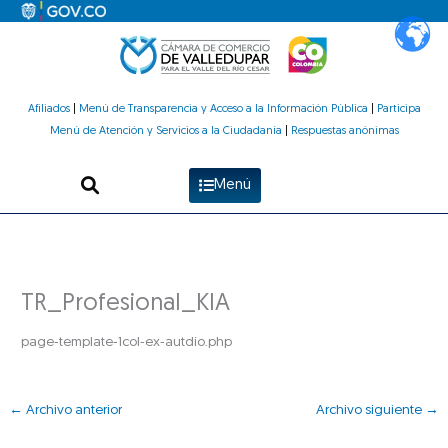
Ir
al
contenido
Afiliados
|
Menú de Transparencia y Acceso a la Información Pública
|
Participa
Menú de Atención y Servicios a la Ciudadanía
|
Respuestas anónimas
Menú
TR_Profesional_KIA
page-template-1col-ex-autdio.php
←
Archivo anterior
Archivo siguiente
→