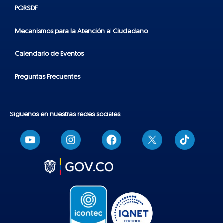
PQRSDF
Mecanismos para la Atención al Ciudadano
Calendario de Eventos
Preguntas Frecuentes
Síguenos en nuestras redes sociales
T
i
k
t
o
k