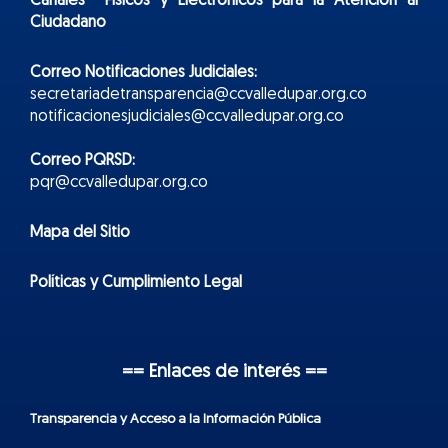
Canales Físicos y
Electr
ónicos
para la Atención al
Ciudadano
Correo Notificaciones Judiciales:
secretariadetransparencia@ccvalledupar.org.co
notificacionesjudiciales@ccvalledupar.org.co
Correo PQRSD:
pqr@ccvalledupar.org.co
Mapa del Sitio
Políticas y Cumplimiento Legal
== Enlaces de interés ==
Transparencia y Acceso a la Información Pública