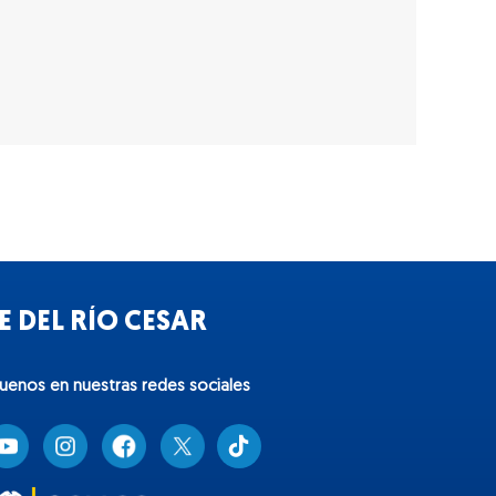
 DEL RÍO CESAR
guenos en nuestras redes sociales
T
i
k
t