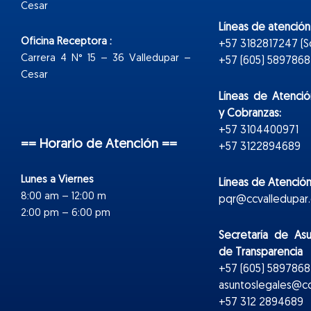
Cesar
Líneas de atenció
Oficina Receptora :
+57 3182817247 (
Carrera 4 N° 15 – 36 Valledupar –
+57 (605) 5897868 E
Cesar
Líneas de Atenció
y Cobranzas:
+57 3104400971
== Horario de Atención ==
+57 3122894689
Lunes a Viernes
Líneas de Atención
8:00 am – 12:00 m
pqr@ccvalledupar.
2:00 pm – 6:00 pm
Secretaría de As
de Transparencia
+57 (605) 5897868 
asuntoslegales@cc
+57 312 2894689