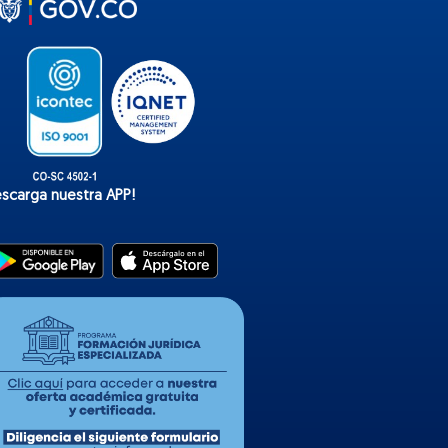
o
k
escarga nuestra APP!