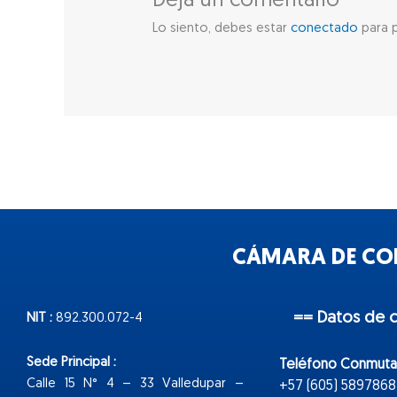
Deja un comentario
Lo siento, debes estar
conectado
para p
CÁMARA DE COM
== Datos de 
NIT :
892.300.072-4
Sede Principal :
Teléfono Conmuta
Calle 15 N° 4 – 33 Valledupar –
+57 (605) 5897868