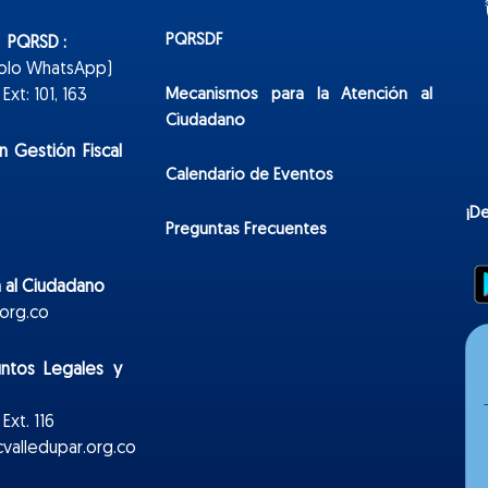
PQRSDF
n PQRSD :
Solo WhatsApp)
Mecanismos para la Atención al
xt: 101, 163
Ciudadano
n Gestión Fiscal
Calendario de Eventos
¡D
Preguntas Frecuentes
 al Ciudadano
org.co
untos Legales y
Ext. 116
valledupar.org.co