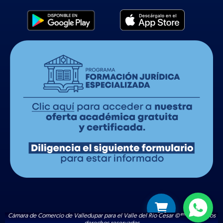
Cámara de Comercio de Valledupar para el Valle del Río Cesar ©®™ | Todos los