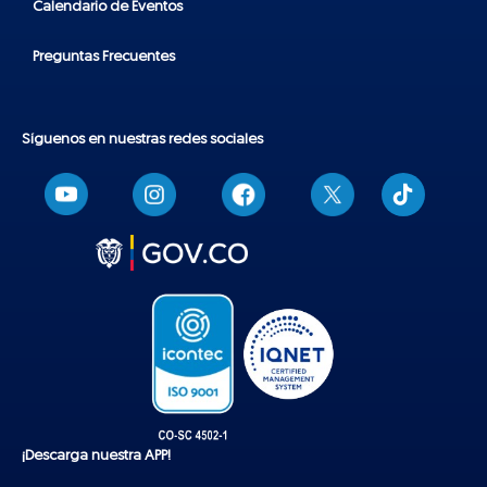
Calendario de Eventos
Preguntas Frecuentes
Síguenos en nuestras redes sociales
T
i
k
t
o
k
¡Descarga nuestra APP!