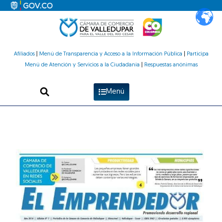
Ir
al
contenido
Afiliados
|
Menú de Transparencia y Acceso a la Información Pública
|
Participa
Menú de Atención y Servicios a la Ciudadanía
|
Respuestas anónimas
Menú