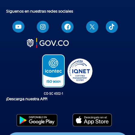
Síguenos en nuestras redes sociales
T
i
k
t
o
k
¡Descarga nuestra APP!