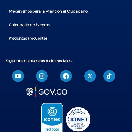
Mecanismos para la Atención al Ciudadano
Calendario de Eventos
Preguntas Frecuentes
Síguenos en nuestras redes sociales
T
i
k
t
o
k