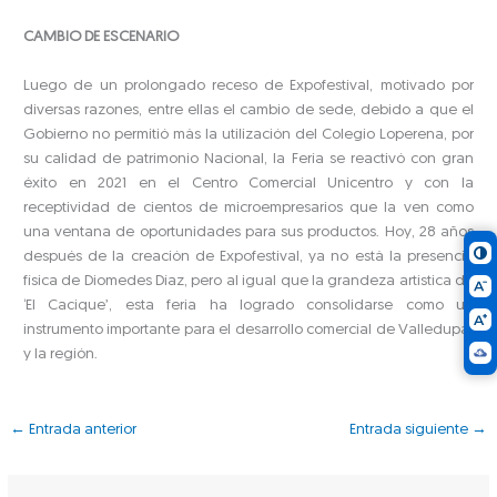
CAMBIO DE ESCENARIO
Luego de un prolongado receso de Expofestival, motivado por
diversas razones, entre ellas el cambio de sede, debido a que el
Gobierno no permitió más la utilización del Colegio Loperena, por
su calidad de patrimonio Nacional, la Feria se reactivó con gran
éxito en 2021 en el Centro Comercial Unicentro y con la
receptividad de cientos de microempresarios que la ven como
una ventana de oportunidades para sus productos. Hoy, 28 años
después de la creación de Expofestival, ya no está la presencia
física de Diomedes Díaz, pero al igual que la grandeza artística de
‘El Cacique’, esta feria ha logrado consolidarse como un
instrumento importante para el desarrollo comercial de Valledupar
y la región.
←
Entrada anterior
Entrada siguiente
→