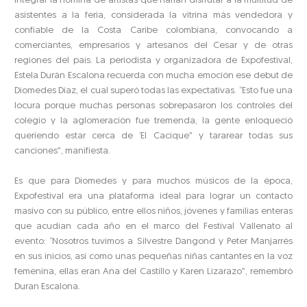
integrar la nómina de artistas que harían disfrutar a la multitud de
asistentes a la feria, considerada la vitrina más vendedora y
confiable de la Costa Caribe colombiana, convocando a
comerciantes, empresarios y artesanos del Cesar y de otras
regiones del país. La periodista y organizadora de Expofestival,
Estela Durán Escalona recuerda con mucha emoción ese debut de
Diomedes Díaz, el cual superó todas las expectativas. “Esto fue una
locura porque muchas personas sobrepasaron los controles del
colegio y la aglomeración fue tremenda, la gente enloqueció
queriendo estar cerca de ‘El Cacique” y tararear todas sus
canciones”, manifiesta.
Es que para Diomedes y para muchos músicos de la época,
Expofestival era una plataforma ideal para lograr un contacto
masivo con su público, entre ellos niños, jóvenes y familias enteras
que acudían cada año en el marco del Festival Vallenato al
evento: “Nosotros tuvimos a Silvestre Dangond y Peter Manjarrés
en sus inicios, así como unas pequeñas niñas cantantes en la voz
femenina, ellas eran Ana del Castillo y Karen Lizarazo”, remembró
Duran Escalona.