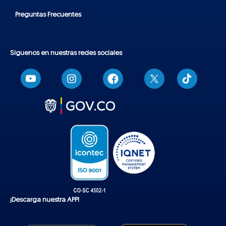
Preguntas Frecuentes
Síguenos en nuestras redes sociales
T
i
k
t
o
k
¡Descarga nuestra APP!