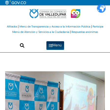
Ir
al
contenido
Afiliados
|
Menú de Transparencia y Acceso a la Información Pública
|
Participa
Menú de Atención y Servicios a la Ciudadanía
|
Respuestas anónimas
Menú