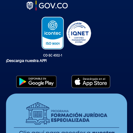
t
o
k
¡Descarga nuestra APP!