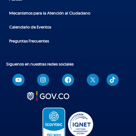
Mecanismos para la Atención al Ciudadano
Calendario de Eventos
Preguntas Frecuentes
Síguenos en nuestras redes sociales
T
i
k
t
o
k