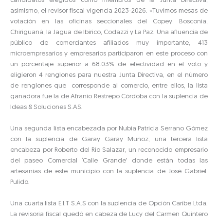
candidatos elegidos como miembros de la Junta Directiva,
asimismo, el revisor fiscal vigencia 2023-2026: «Tuvimos mesas de
votación en las oficinas seccionales del Copey, Bosconia,
Chiriguaná, la Jagua de Ibirico, Codazzi y La Paz. Una afluencia de
público de comerciantes afiliados muy importante, 413
microempresarios y empresarios participaron en este proceso con
un porcentaje superior a 68.03% de efectividad en el voto y
eligieron 4 renglones para nuestra Junta Directiva, en el número
de renglones que corresponde al comercio, entre ellos, la lista
ganadora fue la de Afranio Restrepo Córdoba con la suplencia de
Ideas & Soluciones S.AS.
Una segunda lista encabezada por Nubia Patricia Serrano Gómez
con la suplencia de Garay Garay Muñoz, una tercera lista
encabeza por Roberto del Río Salazar, un reconocido empresario
del paseo Comercial ‘Calle Grande’ donde están todas las
artesanías de este municipio con la suplencia de José Gabriel
Pulido.
Una cuarta lista E.I.T S.A.S con la suplencia de Opción Caribe Ltda.
La revisoría fiscal quedó en cabeza de Lucy del Carmen Quintero