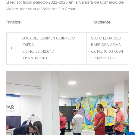
El revisor fiscal periodo 2022-2026 en la Cámara de Comercio de
Valledupar para el Valle del Río Cesar:
Principal Suplente
LUCY DEL CARMEN QUINTERO
SIXTO EDUARDO
OJEDA
BARBOSA ARIAS
1
c.c No. 37.312.647
c.c No. 18.937.694
T.P No. 19.181-T
T.P. No 15.775-T