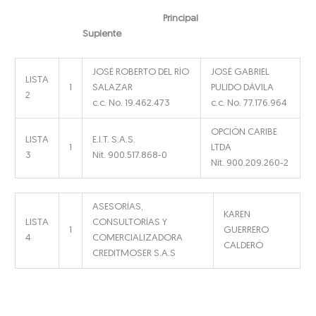
Principal
Suplente
JOSÉ ROBERTO DEL RÍO
JOSÉ GABRIEL
LISTA
1
SALAZAR
PULIDO DÁVILA
2
c.c. No. 19.462.473
c.c. No. 77.176.964
OPCIÓN CARIBE
LISTA
E.I.T. S.A.S.
1
LTDA
3
Nit. 900.517.868-0
Nit. 900.209.260-2
ASESORÍAS,
KAREN
LISTA
CONSULTORÍAS Y
1
GUERRERO
4
COMERCIALIZADORA
CALDERÓ
CREDITMOSER S.A.S