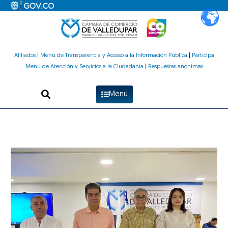
Ir
al
contenido
Afiliados
|
Menú de Transparencia y Acceso a la Información Pública
|
Participa
Menú de Atención y Servicios a la Ciudadanía
|
Respuestas anónimas
Menú