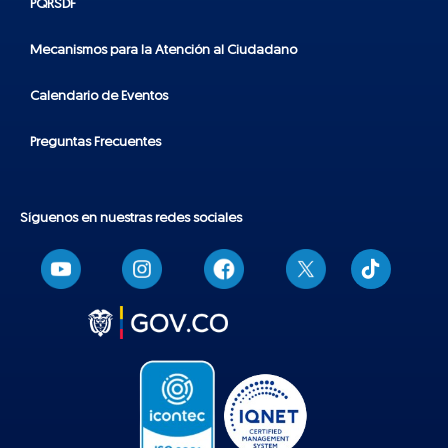
PQRSDF
Mecanismos para la Atención al Ciudadano
Calendario de Eventos
Preguntas Frecuentes
Síguenos en nuestras redes sociales
T
i
k
t
o
k