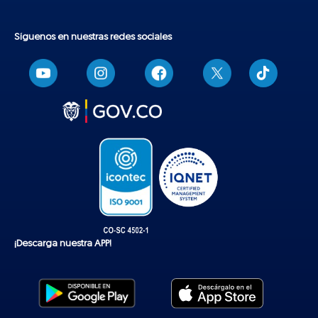
Síguenos en nuestras redes sociales
T
i
k
t
o
k
¡Descarga nuestra APP!