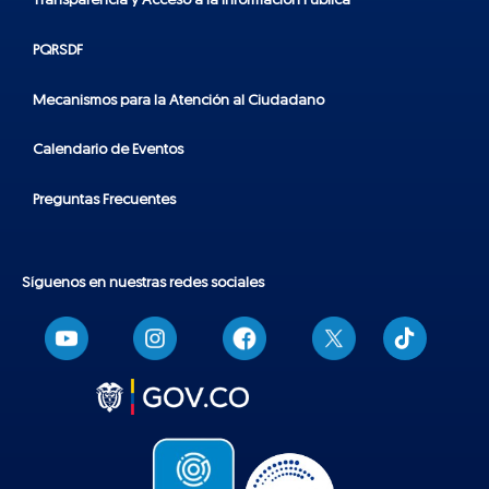
Transparencia y Acceso a la Información Pública
PQRSDF
Mecanismos para la Atención al Ciudadano
Calendario de Eventos
Preguntas Frecuentes
Síguenos en nuestras redes sociales
T
i
k
t
o
k