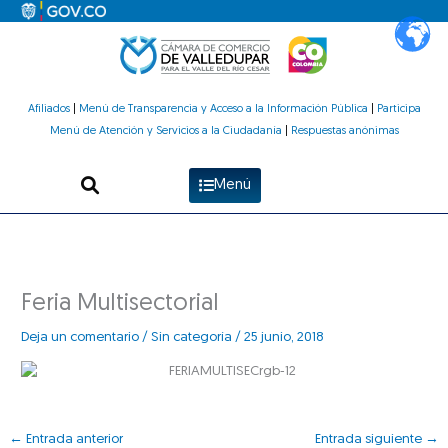
Ir
al
contenido
Afiliados
|
Menú de Transparencia y Acceso a la Información Pública
|
Participa
Menú de Atención y Servicios a la Ciudadanía
|
Respuestas anónimas
Menú
Feria Multisectorial
Deja un comentario
/
Sin categoría
/
25 junio, 2018
←
Entrada anterior
Entrada siguiente
→