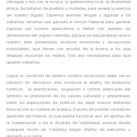
ciénagas y ríos con la música, la gastronomía local, la diversidad
étnica, las historias de pueblos y ciudades, para revelar la esencia
de nuestro orgullo. Sabemos atender, elogiar y agradar a los
visitantes; tenemos casi ganado el vínculo fraternal para generar
ingresos por turismo; aprendimos a definir con detalles las
dimensiones del orgullo vallenato, porque ya está probado que lo
nuestro, bien presentado, produce emociones y sensaciones
inolvidables, que llenan con envidia de la buena a los que
después escuchan los relatos. Solo eso necesitamos para que
quieran visitarnos.
Lograr la condición de destino turístico reconocido debe ser un
esfuerzo sin descanso; esto involucra el diseño de productos
turísticos; la planificación, ocupación y control adecuado del
territorio; la priorización de los valores culturales y ambientales,
sobre las aspiraciones de políticos de dejar nuevos elefantes
blancos con su nombre en la placa. El punto de partida consiste en
aprender del Festival, el cual podría funcionar aún sin aportes de
la Gobernación o de la Alcaldía de Valledupar, porque desde
cualquier rincón de Colombia llegan ofertas de patrocinio y
respaldo a su labor.