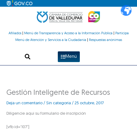
Ir
al
contenido
Afiliados
|
Menú de Transparencia y Acceso a la Información Pública
|
Participa
Menú de Atención y Servicios a la Ciudadanía
|
Respuestas anónimas
Menú
Gestión Inteligente de Recursos
Deja un comentario
/
Sin categoría
/
25 octubre, 2017
Diligencie aquí su formulario de inscripción
[vfb id=’107′]