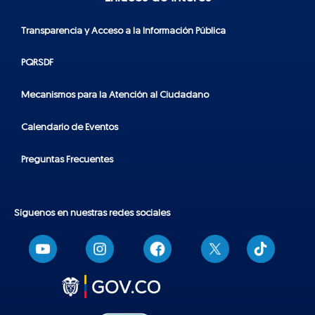
Transparencia y Acceso a la Información Pública
PQRSDF
Mecanismos para la Atención al Ciudadano
Calendario de Eventos
Preguntas Frecuentes
Síguenos en nuestras redes sociales
T
i
k
t
o
k