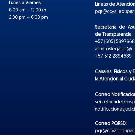
Lunes a Viernes
Líneas de Atención
8:00 am – 12:00 m
pqr@ccvalledupar.
2:00 pm – 6:00 pm
Secretaría de As
de Transparencia
+57 (605) 5897868 
asuntoslegales@cc
+57 312 2894689
Canales Físicos y
E
la Atención al Ciu
Correo Notificacion
secretariadetrans
notificacionesjudi
Correo PQRSD:
pqr@ccvalledupar.