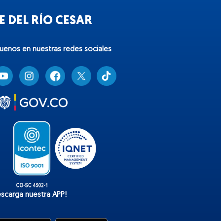
 DEL RÍO CESAR
guenos en nuestras redes sociales
T
i
k
t
o
k
escarga nuestra APP!