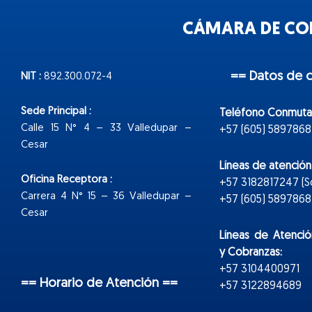
CÁMARA DE COM
== Datos de 
NIT :
892.300.072-4
Sede Principal :
Teléfono Conmuta
Calle 15 N° 4 – 33 Valledupar –
+57 (605) 5897868
Cesar
Líneas de atenció
Oficina Receptora :
+57 3182817247 (
Carrera 4 N° 15 – 36 Valledupar –
+57 (605) 5897868 E
Cesar
Líneas de Atenció
y Cobranzas:
+57 3104400971
== Horario de Atención ==
+57 3122894689