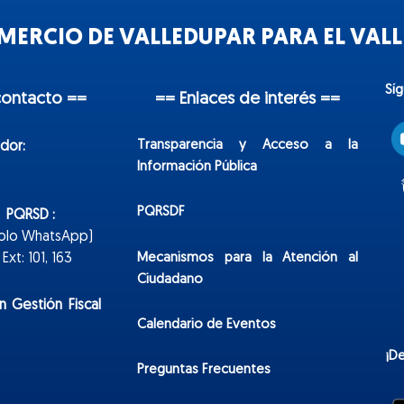
ERCIO DE VALLEDUPAR PARA EL VALLE
Sí
contacto ==
== Enlaces de interés ==
Transparencia y Acceso a la
dor:
Información Pública
PQRSDF
n PQRSD :
Solo WhatsApp)
Mecanismos para la Atención al
xt: 101, 163
Ciudadano
n Gestión Fiscal
Calendario de Eventos
¡D
Preguntas Frecuentes