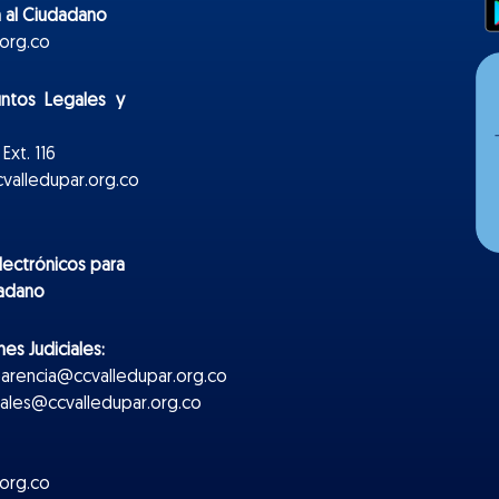
 al Ciudadano
org.co
untos Legales y
Ext. 116
valledupar.org.co
lectr
ónicos
para
dadano
es Judiciales:
parencia@ccvalledupar.org.co
ciales@ccvalledupar.org.co
org.co