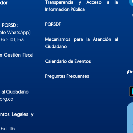
Transparencia y Acceso a la
dor:
Información Pública
PQRSDF
n PQRSD :
Solo WhatsApp)
Mecanismos para la Atención al
xt: 101, 163
Ciudadano
n Gestión Fiscal
Calendario de Eventos
¡D
Preguntas Frecuentes
 al Ciudadano
org.co
untos Legales y
Ext. 116