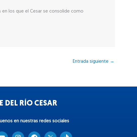
s en los que el Cesar se consolide como
Entrada siguiente
→
 DEL RÍO CESAR
guenos en nuestras redes sociales
T