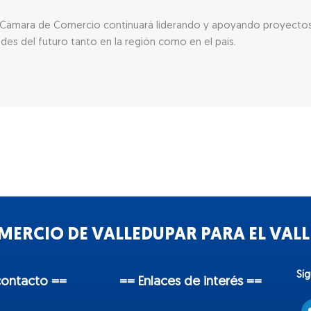
la Cámara de Comercio continuará liderando y apoyando proyecto
des del futuro tanto en la región como en el país.
ERCIO DE VALLEDUPAR PARA EL VALLE
Sí
contacto ==
== Enlaces de interés ==