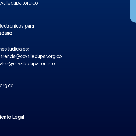
valledupar.org.co
lectr
ónicos
para
dadano
es Judiciales:
parencia@ccvalledupar.org.co
ciales@ccvalledupar.org.co
org.co
miento Legal