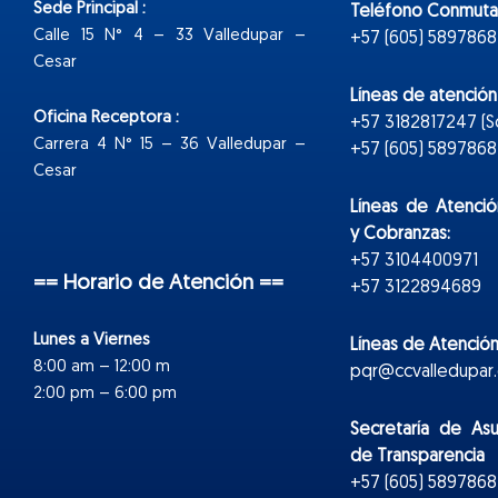
Sede Principal :
Teléfono Conmuta
Calle 15 N° 4 – 33 Valledupar –
+57 (605) 5897868
Cesar
Líneas de atenció
Oficina Receptora :
+57 3182817247 (
Carrera 4 N° 15 – 36 Valledupar –
+57 (605) 5897868 E
Cesar
Líneas de Atenció
y Cobranzas:
+57 3104400971
== Horario de Atención ==
+57 3122894689
Lunes a Viernes
Líneas de Atención
8:00 am – 12:00 m
pqr@ccvalledupar.
2:00 pm – 6:00 pm
Secretaría de As
de Transparencia
+57 (605) 5897868 