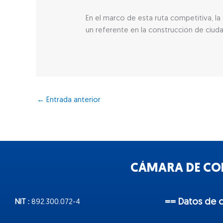
En el marco de esta ruta competitiva, 
un referente en la construcción de ciuda
←
Entrada anterior
CÁMARA DE COM
== Datos de 
NIT :
892.300.072-4