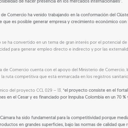
 posibilidad de hacer presencia en los mercados internacionales”.
de Comercio ha venido trabajando en la conformación del Clúster 
e que es posible generar empresa y crecimiento económico con l
teo se ha convertido en un tema de gran interés por el potencial 
acidad para generar empleo directo e indirecto y por las external
ara de Comercio cuenta con el apoyo del Ministerio de Comercio, I
la ruta competitiva que está enmarcada en los registros sanitario
cnico del proyecto CCL 029 – 13,
“el proyecto consiste en el forta
es en el Cesar y es financiado por Innpulsa Colombia en un 70 % 
a Cámara ha sido fundamental para la competitividad porque median
oductos en grandes superficies, bajo las normas de calidad que re