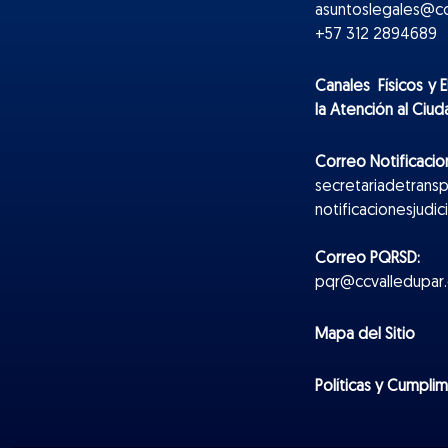
asuntoslegales@cc
+57 312 2894689
Canales Físicos y
E
la Atención al Ciu
Correo Notificacion
secretariadetrans
notificacionesjudi
Correo PQRSD:
pqr@ccvalledupar.
Mapa del Sitio
Políticas y Cumpli