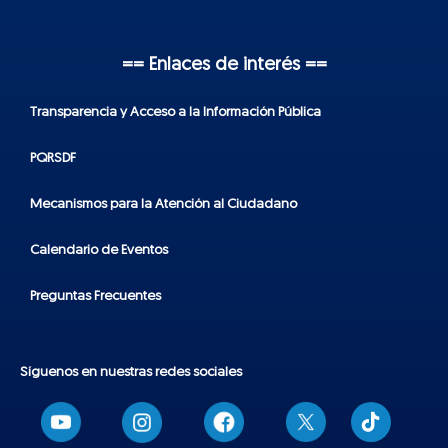
== Enlaces de interés ==
Transparencia y Acceso a la Información Pública
PQRSDF
Mecanismos para la Atención al Ciudadano
Calendario de Eventos
Preguntas Frecuentes
Síguenos en nuestras redes sociales
T
i
k