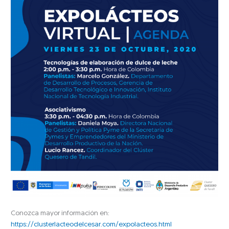
Conozca mayor información en:
https://clusterlacteodelcesar.com/expolacteos.html