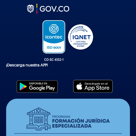
t
o
k
¡Descarga nuestra APP!