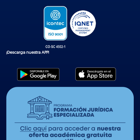
k
¡Descarga nuestra APP!