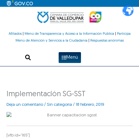
Ir
al
contenido
Afiliados
|
Menú de Transparencia y Acceso a la Información Pública
|
Participa
Menú de Atención y Servicios a la Ciudadanía
|
Respuestas anónimas
Menú
Implementación SG-SST
Deja un comentario
/
Sin categoría
/
18 febrero, 2019
[vfb id=’165′]