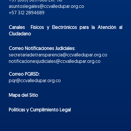
+57 (605) 5897868 Ext. 116
asuntoslegales@ccvalledupar.org.co
+57 312 2894689
Canales Físicos y
Electr
ónicos
para la Atención al
Ciudadano
Correo Notificaciones Judiciales:
secretariadetransparencia@ccvalledupar.org.co
notificacionesjudiciales@ccvalledupar.org.co
Correo PQRSD:
pqr@ccvalledupar.org.co
Mapa del Sitio
Políticas y Cumplimiento Legal